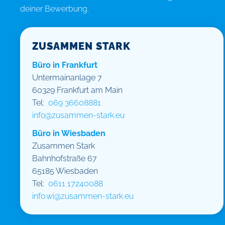
deiner Bewerbung.
ZUSAMMEN STARK
Büro in Frankfurt
Untermainanlage 7
60329 Frankfurt am Main
Tel:
069 36608881
info@zusammen-stark.eu
Büro in Wiesbaden
Zusammen Stark
Bahnhofstraße 67
65185 Wiesbaden
Tel:
0611 17240088
info.wi@zusammen-stark.eu